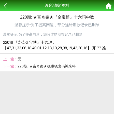
澳彩独家资料
220期: ★富奇秦★『金宝博』十六玛中数
温馨提示:为了提高网速，部分连错期数记录已删除
温馨提示:为了提高网速，部分连错期数记录已删除
220期 『ⒸⒸ金宝博』十六玛 :
【47,31,33,06,18,40,01,12,13,10,28,38,19,42,20,16】 开 ?? 准
上一篇：
无
下一篇：
220期: ★富奇秦★稳赚钱出俏神来料