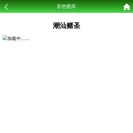
彩色图库
潮汕赌圣