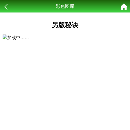
彩色图库
另版秘诀