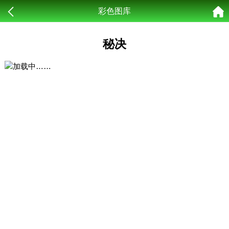
彩色图库
秘决