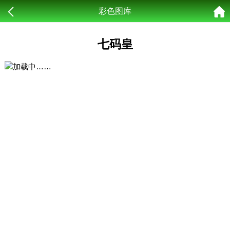
彩色图库
七码皇