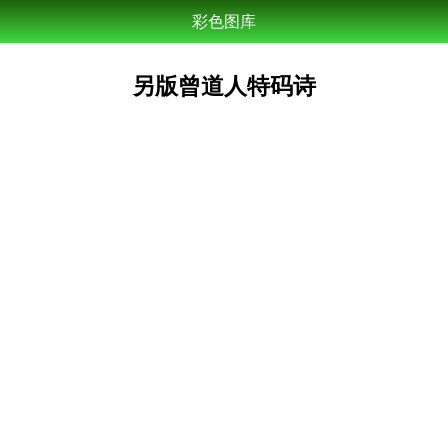
彩色图库
另版曾道人特码诗