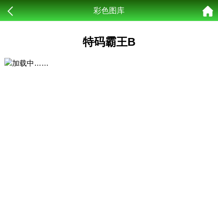
彩色图库
特码霸王B