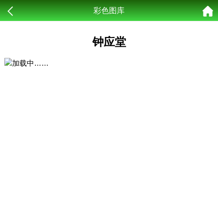
彩色图库
钟应堂