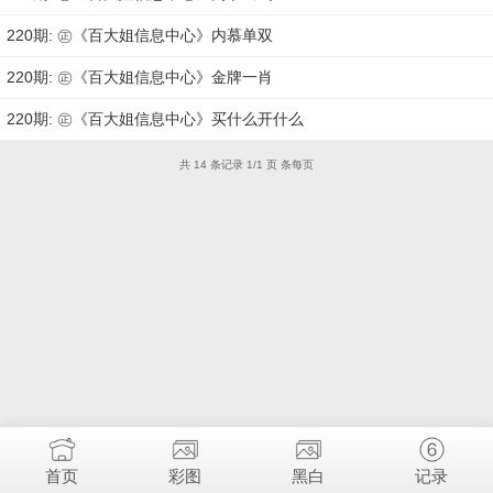
220期: ㊣《百大姐信息中心》内慕单双
220期: ㊣《百大姐信息中心》金牌一肖
220期: ㊣《百大姐信息中心》买什么开什么
共 14 条记录 1/1 页 条每页
首页
彩图
黑白
记录