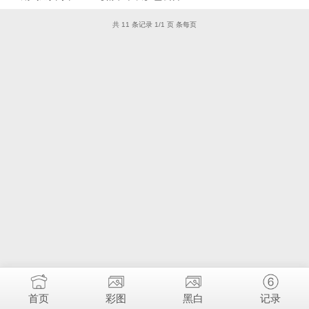
共 11 条记录 1/1 页 条每页
首页
彩图
黑白
记录