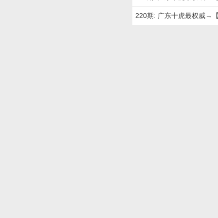
220期: 广东十虎最权威