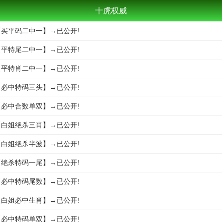
十虎权威
→【买平码二中一】→已公开!
→【平特尾二中一】→已公开!
→【平特肖二中一】→已公开!
→【必中特码三头】→已公开!
→【必中合数单双】→已公开!
→【白姐绝杀三肖】→已公开!
→【白姐绝杀半波】→已公开!
→【绝杀特码一尾】→已公开!
→【必中特码尾数】→已公开!
→【白姐必中生肖】→已公开!
→【必中特码单双】→已公开!