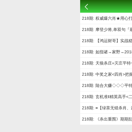
218期: 权威爆六肖★用
218期: 摩登少将,单双
218期: 【鸿运财哥】实
218期: 如指诸→家野→2
218期: 天狼杀庄=灭庄平
218期: 中奖之家<四肖>
218期: 陆合大赚◇◇◇
218期: 玄机准‖精英高手
218期: ≡【绿茶无错杀肖
218期: 《杀出重围》期期