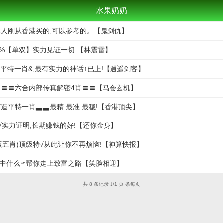
水果奶奶
》本人刚从香港买的,可以参考的。【鬼剑仇】
00%【单双】实力见证一切 【林震雷】
精准平特一肖&;最有实力的神话↑已上!【逍遥剑客】
主四肖〓〓六合内部传真解密4肖〓〓【马会玄机】
心打造平特一肖▃▃最精.最准.最稳!【香港顶尖】
肖√实力证明,长期赚钱的好!【还你金身】
正版五肖)顶级特√从此让你不再烦恼!【神算快报】
么就中什么≌帮你走上致富之路【笑脸相迎】
共 8 条记录 1/1 页 条每页