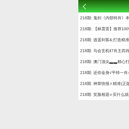
218期: 鬼剑《内部特肖
218期: 【林震雷】推荐1
218期: 逍遥剑客&;打造
218期: 马会玄机‖7肖
218期: 澳门顶尖▃▃精
218期: 还你金身√平特一
218期: 神算快报∧精准(
218期: 笑脸相迎≌买什