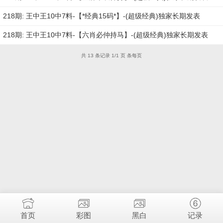
218期: 王中王10中7料-【*经典15码*】-(超级经典)独家长期发表
218期: 王中王10中7料-【六肖必仲持马】-(超级经典)独家长期发表
共 13 条记录 1/1 页 条每页
首页
彩图
黑白
记录