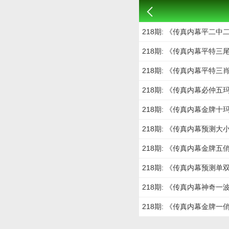
218期: 《传真内幕平二中
218期: 《传真内幕平特三
218期: 《传真内幕平特三
218期: 《传真内幕必仲五
218期: 《传真内幕金牌十
218期: 《传真内幕预测大
218期: 《传真内幕金牌五
218期: 《传真内幕预测单
218期: 《传真内幕神奇一
218期: 《传真内幕金牌一