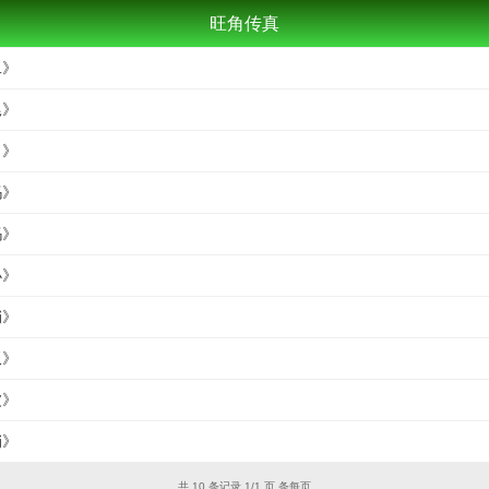
旺角传真
二》
尾》
肖》
玛》
玛》
小》
俏》
双》
波》
俏》
共 10 条记录 1/1 页 条每页