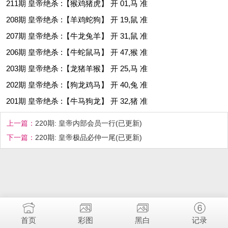
211期 皇帝绝杀 :【猴鸡猪虎】 开 01,马 准
208期 皇帝绝杀 :【羊鸡蛇狗】 开 19,鼠 准
207期 皇帝绝杀 :【牛龙兔羊】 开 31,鼠 准
206期 皇帝绝杀 :【牛蛇鼠马】 开 47,猴 准
203期 皇帝绝杀 :【龙猪羊猴】 开 25,马 准
202期 皇帝绝杀 :【狗龙鸡马】 开 40,兔 准
201期 皇帝绝杀 :【牛马狗龙】 开 32,猪 准
上一篇：
220期: 皇帝内部会员一行(已更新)
下一篇：
220期: 皇帝极品必仲一尾(已更新)
首页
彩图
黑白
记录