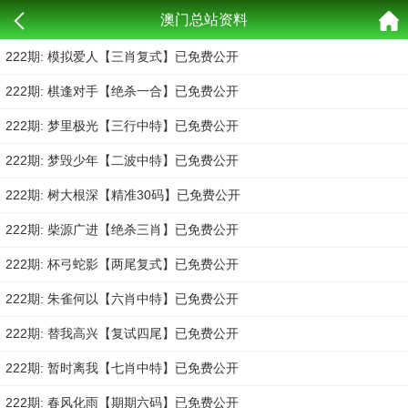
澳门总站资料
222期: 模拟爱人【三肖复式】已免费公开
222期: 棋逢对手【绝杀一合】已免费公开
222期: 梦里极光【三行中特】已免费公开
222期: 梦毁少年【二波中特】已免费公开
222期: 树大根深【精准30码】已免费公开
222期: 柴源广进【绝杀三肖】已免费公开
222期: 杯弓蛇影【两尾复式】已免费公开
222期: 朱雀何以【六肖中特】已免费公开
222期: 替我高兴【复试四尾】已免费公开
222期: 暂时离我【七肖中特】已免费公开
222期: 春风化雨【期期六码】已免费公开