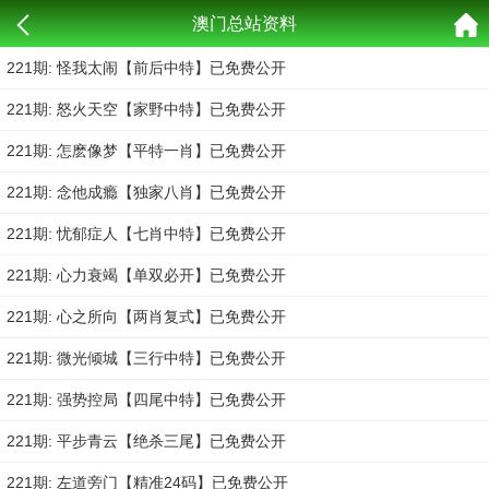
澳门总站资料
221期: 怪我太闹【前后中特】已免费公开
221期: 怒火天空【家野中特】已免费公开
221期: 怎麽像梦【平特一肖】已免费公开
221期: 念他成瘾【独家八肖】已免费公开
221期: 忧郁症人【七肖中特】已免费公开
221期: 心力衰竭【单双必开】已免费公开
221期: 心之所向【两肖复式】已免费公开
221期: 微光倾城【三行中特】已免费公开
221期: 强势控局【四尾中特】已免费公开
221期: 平步青云【绝杀三尾】已免费公开
221期: 左道旁门【精准24码】已免费公开