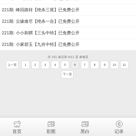
221期: 峰回路转【绝杀三尾】已免费公开
221期: 尘缘难尽【绝杀一合】已免费公开
221期: 小小刺猬【三头中特】已免费公开
221期: 小家碧玉【九肖中特】已免费公开
共 151 条记录 6/11 页 条每页
上一页
1
2
3
4
5
6
7
8
9
10
11
下一页
首页
彩图
黑白
记录