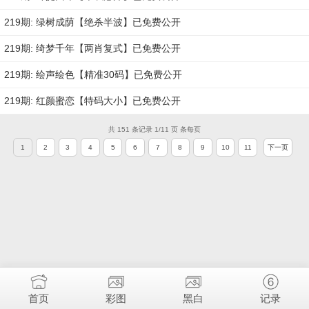
219期: 绿树成荫【绝杀半波】已免费公开
219期: 绮梦千年【两肖复式】已免费公开
219期: 绘声绘色【精准30码】已免费公开
219期: 红颜蜜恋【特码大小】已免费公开
共 151 条记录 1/11 页 条每页
1
2
3
4
5
6
7
8
9
10
11
下一页
首页
彩图
黑白
记录